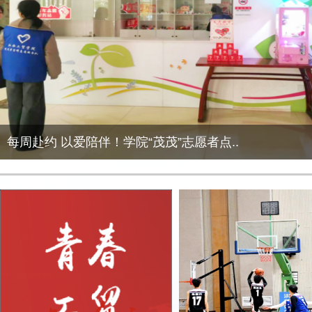
每周赴约 以爱陪伴！学院“茂茂”志愿者点..