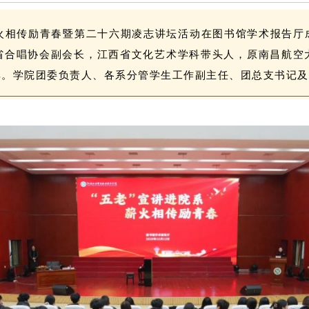
・薪火相传励青春暨第二十六期凌志讲坛活动在图书馆学术报告
省合唱协会副会长，江西省文化艺术学科带头人，原南昌航空
。学院团委负责人、各系分管学生工作副主任、团总支书记及3