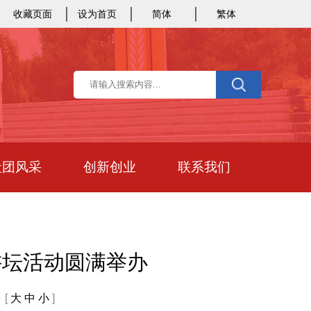
收藏页面
设为首页
简体
繁体
社团风采
创新创业
联系我们
讲坛活动圆满举办
[
大
中
小
]