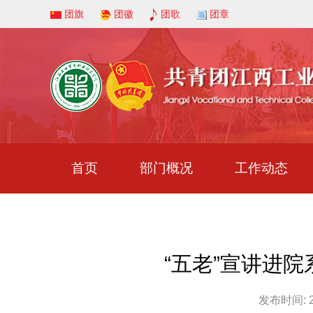
团旗
团徽
团歌
团章
首页
部门概况
工作动态
“五老”宣讲进
发布时间: 20