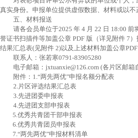
对表彰项目评审公示有异议的单位或个人，
真实身份。申报单位提供虚假数据、材料或以不
五、材料报送
请各会员单位于
2025 年 4 月 22 日
誉证书扫描件等加盖公章 PDF 版（详见附件 7）报
结果汇总表(见附件 2)以及上述材料加盖公章PD
联
系
人：张若寒
0791-83905280
电子邮箱：
jxtuanxie@126.com (各片区
附件：
1.“两先两优”申报名额分配表
2.片区评选结果汇总表
3.先进团委申报表
4.先进团支部申报表
5.
优秀共青团干部申报表
6.
优秀共青团员申报表
7.“两先两优”申报材料清单