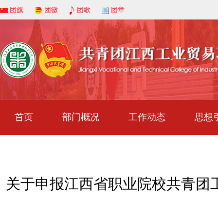
团旗
团徽
团歌
团章
首页
部门概况
工作动态
思想
关于申报江西省职业院校共青团工