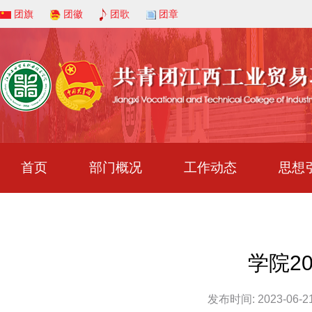
团旗
团徽
团歌
团章
首页
部门概况
工作动态
思想
学院2
发布时间: 2023-06-21 