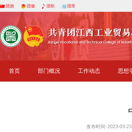
团旗
团徽
团歌
团章
首页
部门概况
工作动态
思想
发布时间: 2023-03-23 