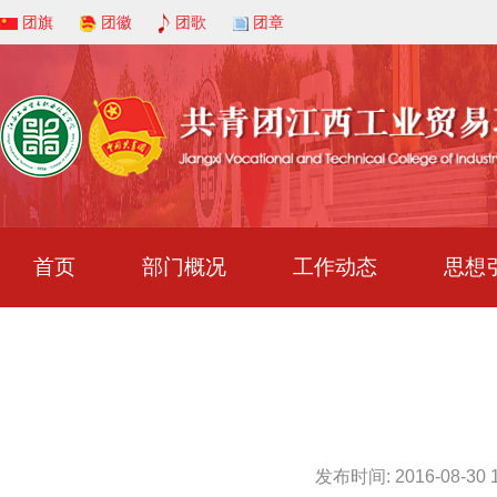
团旗
团徽
团歌
团章
首页
部门概况
工作动态
思想
发布时间: 2016-08-30 1